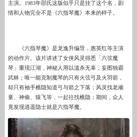
主演。1983年邵氏这版似乎只是挂了这个名，剧
情和人物完全不是《六指琴魔》本来的样子。
《六指琴魔》是龙逸升编导，惠英红等主演
的动作片。该片讲述了女侠风灵得悉「六弦魔
琴」重现江湖，神秘人用以滥杀无辜，妄图独霸
武林；唯一能克制魔琴的只有火弦弓及火羽箭，
却只有袖手樵隐知道弓与箭之下落；风灵找老顽
童、神偷、猿飞等，一起往找樵隐；期间，众人
竟发现逍遥隐士就是六指琴魔。