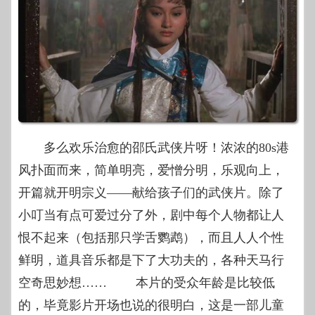
多么欢乐治愈的邵氏武侠片呀！浓浓的80s港
风扑面而来，简单明亮，爱憎分明，乐观向上，
开篇就开明宗义——献给孩子们的武侠片。除了
小叮当有点可爱过分了外，剧中每个人物都让人
恨不起来（包括那只学舌鹦鹉），而且人人个性
鲜明，道具音乐都是下了大功夫的，各种天马行
空奇思妙想…… 本片的受众年龄是比较低
的，毕竟影片开场也说的很明白，这是一部儿童