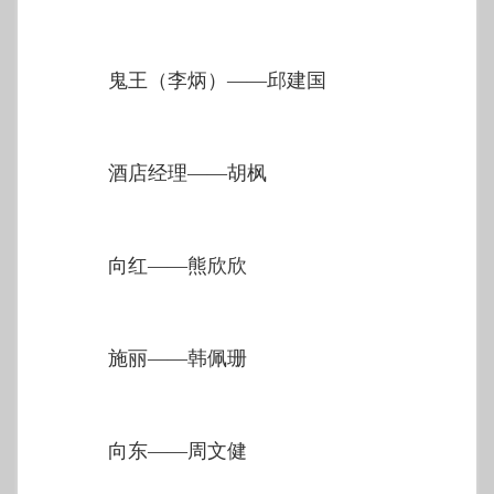
鬼王（李炳）——邱建国
酒店经理——胡枫
向红——熊欣欣
施丽——韩佩珊
向东——周文健