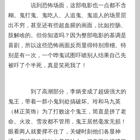
说到恐怖场面，这部电影也一点都不含
糊。鬼打鬼、鬼吃人、人追鬼、鬼追人的场景层
出不穷，甚至还有些超血腥的画面，比如控肠、
肢解啥的。但你知道吗？因为整部电影的基调是
喜剧，所以这些恐怖画面反而显得特别滑稽。特
别是有一次，一个哗鬼试图吓唬别人结果自己先
被吓了个半死，真是笑死我了！
到了高潮部分，李炳变成了超级强大的
鬼王，带着一群小鬼到处搞破坏。玲和马九英
（林正英饰）为了打败这个鬼王，简直是拼了老
命。火攻、雪攻都不管用，鬼王居然毫发无损！
眼看两人就要撑不住了，关键时刻他们各显神