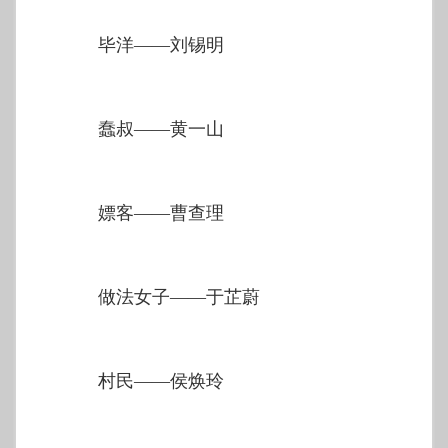
毕洋——刘锡明
蠢叔——黄一山
嫖客——曹查理
做法女子——于芷蔚
村民——侯焕玲