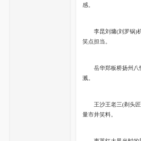
感。
李昆刘墉(刘罗锅
笑点担当。
岳华郑板桥扬州八
溅。
王沙王老三(剃头
量市井笑料。