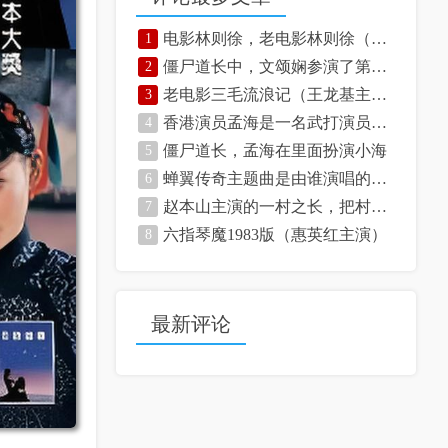
电影林则徐，老电影林则徐（赵丹主演）
1
僵尸道长中，文颂娴参演了第一部和第二部
2
老电影三毛流浪记（王龙基主演）
3
香港演员孟海是一名武打演员，还是一位童星呢！
4
僵尸道长，孟海在里面扮演小海
5
蝉翼传奇主题曲是由谁演唱的，你知道吗
6
赵本山主演的一村之长，把村长演活了
7
六指琴魔1983版（惠英红主演）
8
最新评论