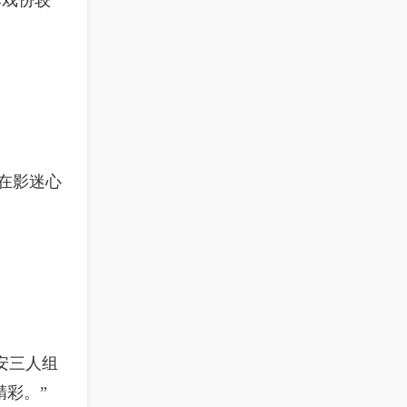
本戏份较
在影迷心
安三人组
精彩。”