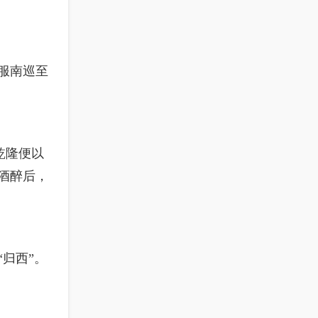
微服南巡至
乾隆便以
酒醉后，
归西”。
。