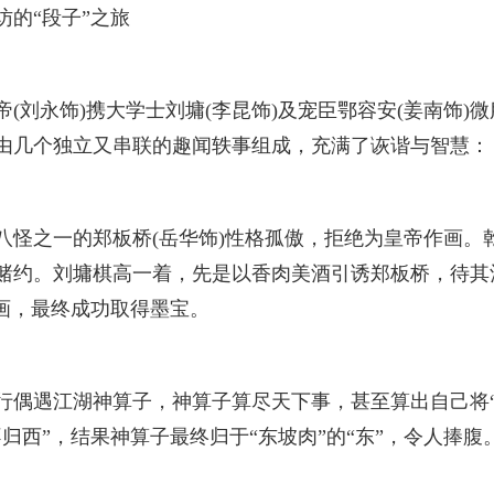
访的“段子”之旅
(刘永饰)携大学士刘墉(李昆饰)及宠臣鄂容安(姜南饰)
由几个独立又串联的趣闻轶事组成，充满了诙谐与智慧：
八怪之一的郑板桥(岳华饰)性格孤傲，拒绝为皇帝作画。
赌约。刘墉棋高一着，先是以香肉美酒引诱郑板桥，待其
作画，最终成功取得墨宝。
行偶遇江湖神算子，神算子算尽天下事，甚至算出自己将“
归西”，结果神算子最终归于“东坡肉”的“东”，令人捧腹