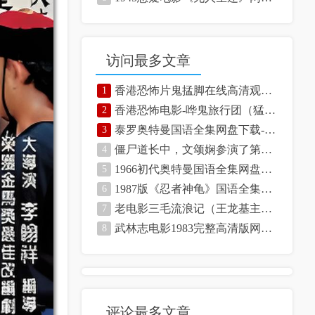
访问最多文章
香港恐怖片鬼掹脚在线高清观看-网盘资源
1
香港恐怖电影-哗鬼旅行团（猛鬼旅行团）高清观看-网盘资源下载
2
泰罗奥特曼国语全集网盘下载-高清在线观看
3
僵尸道长中，文颂娴参演了第一部和第二部
4
1966初代奥特曼国语全集网盘资源下载-高清观看
5
1987版《忍者神龟》国语全集网盘下载
6
老电影三毛流浪记（王龙基主演）
7
武林志电影1983完整高清版网盘资源
8
评论最多文章