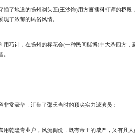
穿插了地道的扬州剃头匠(王沙饰)用方言插科打诨的桥段
展现了浓郁的民俗风情。
利用巧计，在扬州的标花会(一种民间赌博)中大杀四方，
智。
容非常豪华，汇集了邵氏当时的顶尖实力派演员：
御用乾隆专业户，风流倜傥，既有帝王的威严，又有凡人