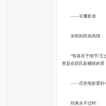
——豆瓣影迷
浓郁的民俗风情：
“惊喜在于细节!
然是在邵氏影棚搭的景
——历史电影爱好
经典永不过时：