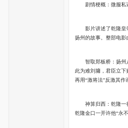
剧情梗概：微服私
影片讲述了乾隆皇帝
扬州的故事。整部电影
智取郑板桥：扬州
此为难刘墉，君臣立下
再用“激将法”反激其
神算归西：乾隆一
乾隆金口一开许他“永不