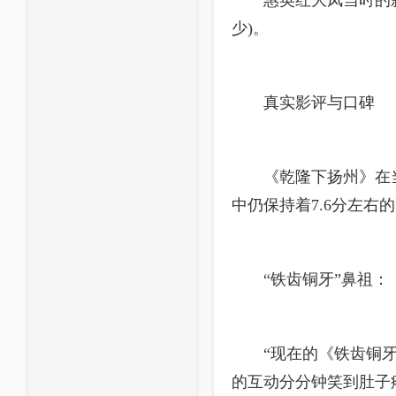
惠英红大凤当时的
少)。
真实影评与口碑
《乾隆下扬州》在
中仍保持着7.6分左
“铁齿铜牙”鼻祖：
“现在的《铁齿铜
的互动分分钟笑到肚子