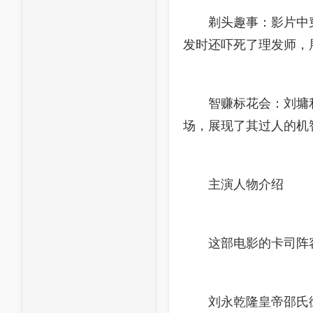
剃头趣事：影片中
发时还吓死了理发师，
智赚标花会：刘墉
场，展现了其过人的机
主演人物介绍
这部电影的卡司阵
刘永乾隆皇帝邵氏