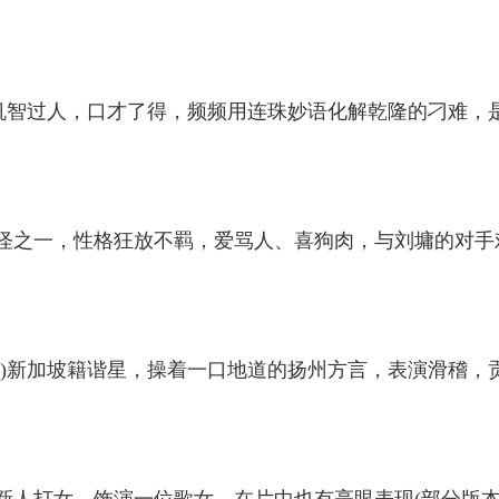
)机智过人，口才了得，频频用连珠妙语化解乾隆的刁难，
怪之一，性格狂放不羁，爱骂人、喜狗肉，与刘墉的对手
匠)新加坡籍谐星，操着一口地道的扬州方言，表演滑稽，