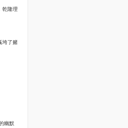
，乾隆理
赢垮了赌
的幽默