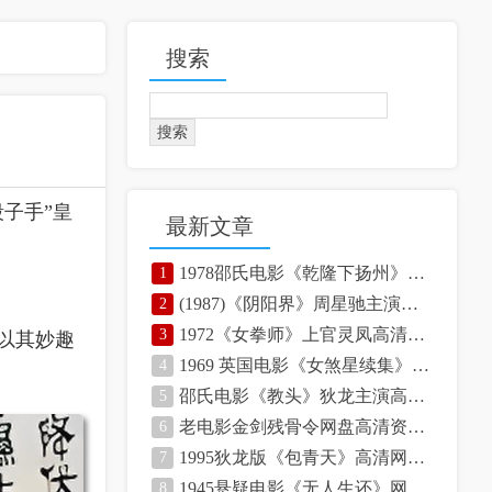
搜索
Search
子手”皇
最新文章
1978邵氏电影《乾隆下扬州》高清网盘资源
1
(1987)《阴阳界》周星驰主演高清网盘资源下载
2
1972《女拳师》上官灵凤高清网盘资源下载
3
以其妙趣
1969 英国电影《女煞星续集》高清网盘资源下载
4
邵氏电影《教头》狄龙主演高清网盘资源
5
老电影金剑残骨令网盘高清资源无水印版
6
1995狄龙版《包青天》高清网盘资源
7
1945悬疑电影《无人生还》网盘资源下载
8