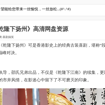
能给您带来一丝愉悦，一丝放松...(#^.^#)
《乾隆下扬州》高清网盘资源
/ 分类:喜剧搞笑
的《乾隆下扬州》可是香港影史上的经典古装喜剧，堪称“段
巅峰对决。
执导，邵氏兄弟出品，不仅是《乾隆下江南》的续集，更
的市井风情，在影迷心中留下了不可磨灭的印象。