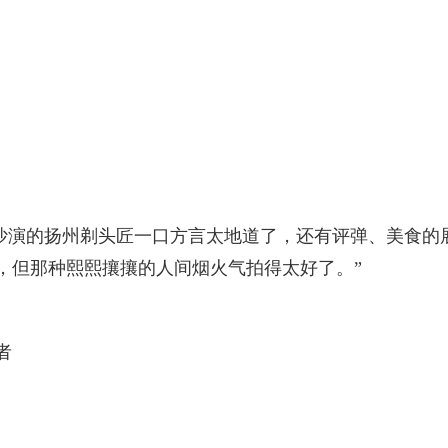
王沙演的扬州剃头匠一口方言太地道了，还有评弹、美食的
，但那种熙熙攘攘的人间烟火气拍得太好了。”
者