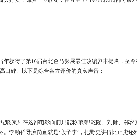
新人打女，饰演一位歌女，在片中也有亮眼表现(部分版
当年获得了第16届台北金马影展最佳改编剧本提名，至今
右的高口碑。以下是综合各方评价的真实声音：
牙纪晓岚》在这部电影面前只能称弟弟!乾隆、刘墉、鄂容
疼。李翰祥导演简直就是‘段子李’，把野史讲得比正史还