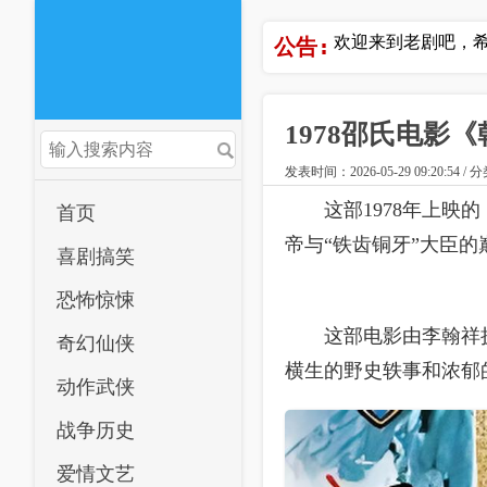
欢迎来到老剧吧，希望
公告:
1978邵氏电影
发表时间：2026-05-29 09:20:54 
这部1978年上映
首页
帝与“铁齿铜牙”大臣的
喜剧搞笑
恐怖惊悚
这部电影由李翰祥
奇幻仙侠
横生的野史轶事和浓郁
动作武侠
战争历史
爱情文艺