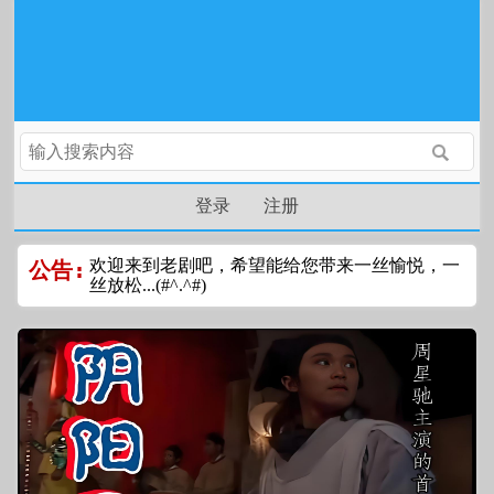
登录
注册
欢迎来到老剧吧，希望能给您带来一丝愉悦，一
公告:
丝放松...(#^.^#)