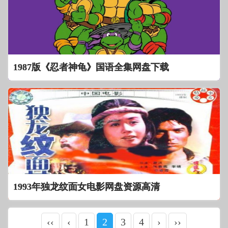
1987版《忍者神龟》国语全集网盘下载
1993年独龙纹面女电影网盘资源高清
‹‹
‹
1
2
3
4
›
››