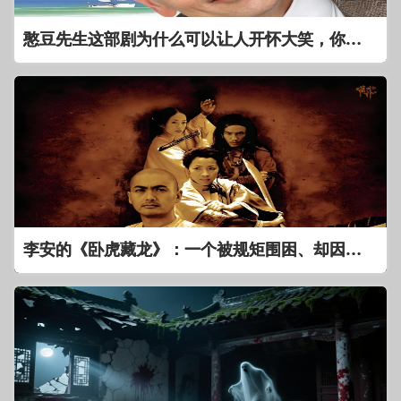
憨豆先生这部剧为什么可以让人开怀大笑，你看过吗
李安的《卧虎藏龙》：一个被规矩围困、却因情欲而裂开的江湖