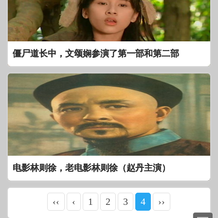
僵尸道长中，文颂娴参演了第一部和第二部
电影林则徐，老电影林则徐（赵丹主演）
‹‹
‹
1
2
3
4
››