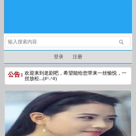
登录
注册
欢迎来到老剧吧，希望能给您带来一丝愉悦，一
公告:
丝放松...(#^.^#)