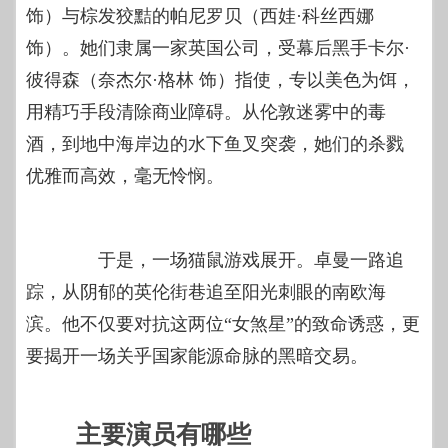
饰）与棕发狡黠的帕尼罗贝（西娃·科丝西娜
饰）。她们隶属一家英国公司，受幕后黑手卡尔·
彼得森（奈杰尔·格林 饰）指使，专以美色为饵，
用精巧手段清除商业障碍。从伦敦迷雾中的毒
酒，到地中海岸边的水下鱼叉突袭，她们的杀戮
优雅而高效，毫无怜悯。
于是，一场猫鼠游戏展开。卓曼一路追
踪，从阴郁的英伦街巷追至阳光刺眼的南欧海
滨。他不仅要对抗这两位“女煞星”的致命诱惑，更
要揭开一场关乎国家能源命脉的黑暗交易。
主要演员有哪些