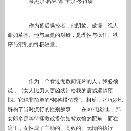
奈杰尔·格林 饰 卡尔·彼得森
作为幕后操控者，他阴鸷、傲慢，视人
命如草芥。他与卓曼的对峙，是理性与疯狂、秩
序与混乱的终极较量。
作为一个看过无数间谍片的人，我必须
说，《女人比男人更凶残》给我的震撼远超预
期。它绝非简单的“邦德模仿秀”。相反，它巧妙地
解构了当时流行的性别叙事——在007电影里，邦
女郎多是等待拯救或提供短暂欢愉的配角；而在
这里，女性成了主动的、高效的、无情的执行